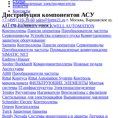
Статьи
Промышленные электродвигатели
Новости
Контакты
Дистрибуция компонентов АСУ
+7 (499) 110-39-60
sales@fortre21.ru
г. Москва, Варшавское ш.
д.17 стр.2
Заказать звонок
ALLEN-BRADLEY / ROCKWELL AUTOMATION
Контроллеры
Панели оператора
Преобразователи частоты
Сервоприводы
Устройства плавного пуска
Коммутационно-
защитное оборудование
Siemens
Контроллеры
Панели оператора
Сервоприводы
Преобразователи частоты
Промышленные коммуникации
SIMATIC NET
Endress+Hauser
Spohn+Burkhardt
Командоконтроллеры
Ножные педали
Аксессуары
ABB
Преобразователи частоты
Rittal
Корпуса
Rittal Automation Systems
Контроль
микроклимата
ФИЛЬТРУЮЩИЕ ЭЛЕМЕНТЫ
Монтаж
системы
IT-инфраструктура
Электрораспределение
Temlos
Регуляторы
Нагреватели
Вентиляторы с фильтром
Светильники для электрошкафов
Выравнивание давления
Schneider Electric
Контроллеры
Omron
Контроллеры
Turck
Защитные барьеры
Bently Nevada
Системы мониторинга и защиты
Датчики и