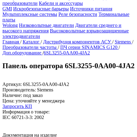
преобразователи
Кабели и аксессуары
GMI
Искробезопасные барьеры
Источники питания
Мультиплексные системы
Реле безопасности
Терминальные
платы
Wolong
Низковольтные двигатели
Двигатели среднего и
высокого напряжения
Высоковольтные взрывозащищенные
электродвигатели
Главная
/
Каталог
/
Дистрибуция компонентов АСУ
/
Siemens
/
Преобразователи частоты
/
ПЧ серии SINAMICS G120
/
Доп.оборудование
/
6SL3255-0AA00-4JA2
Панель оператора 6SL3255-0AA00-4JA2
Артикул:
6SL3255-0AA00-4JA2
Производитель:
Siemens
Наличие:
под заказ
Цена:
уточняйте у менеджера
Запросить КП
Информация о товаре:
IEC 60721-3-3: 2002
Документация на изделие