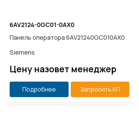
г. Москва, Варшавское ш. д.17 стр.2
Заказать звонок
6AV2124-0GC01-0AX0
Панель оператора 6AV21240GC010AX0
Siemens
Цену назовет менеджер
Подробнее
Запросить КП