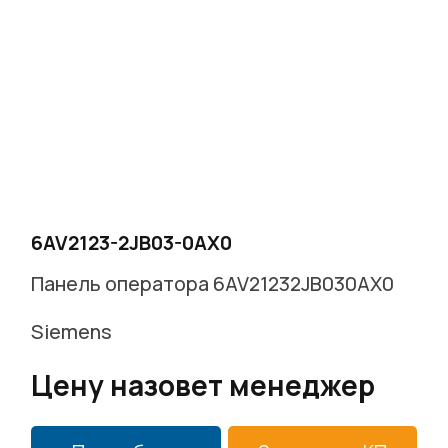
6AV2123-2JB03-0AX0
Панель оператора 6AV21232JB030AX0
Siemens
Цену назовет менеджер