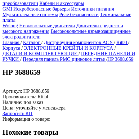
преобразователи
Кабели и аксессуары
GMI
Искробезопасные барьеры
Источники питания
Мультиплексные системы
Реле безопасности
Терминальные
платы
Wolong
Низковольтные двигатели
Двигатели среднего и
высокого напряжения
Высоковольтные взрывозащищенные
электродвигатели
Главная
/
Каталог
/
Дистрибуция компонентов АСУ
/
Rittal
/
Корпуса
/
ЭЛЕКТРОННЫЕ КРЕЙТЫ И КОРПУСА
/
ДЕТАЛИ И КОМПЛЕКТУЮЩИЕ
/
ПЕРЕДНИЕ ПАНЕЛИ И
РУЧКИ
/
Передняя панель PMC цинковое литье
/
HP 3688.659
HP 3688659
Артикул:
HP 3688.659
Производитель:
Rittal
Наличие:
под заказ
Цена:
уточняйте у менеджера
Запросить КП
Информация о товаре:
Похожие товары