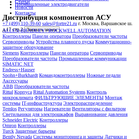
Статьи
Промышленные электродвигатели
Новости
Контакты
Дистрибуция компонентов АСУ
+7 (499) 110-39-60
sales@fortre21.ru
г. Москва, Варшавское ш.
д.17 стр.2
Заказать звонок
ALLEN-BRADLEY / ROCKWELL AUTOMATION
Контроллеры
Панели оператора
Преобразователи частоты
Сервоприводы
Устройства плавного пуска
Коммутационно-
защитное оборудование
Siemens
Контроллеры
Панели оператора
Сервоприводы
Преобразователи частоты
Промышленные коммуникации
SIMATIC NET
Endress+Hauser
Spohn+Burkhardt
Командоконтроллеры
Ножные педали
Аксессуары
ABB
Преобразователи частоты
Rittal
Корпуса
Rittal Automation Systems
Контроль
микроклимата
ФИЛЬТРУЮЩИЕ ЭЛЕМЕНТЫ
Монтаж
системы
IT-инфраструктура
Электрораспределение
Temlos
Регуляторы
Нагреватели
Вентиляторы с фильтром
Светильники для электрошкафов
Выравнивание давления
Schneider Electric
Контроллеры
Omron
Контроллеры
Turck
Защитные барьеры
Bently Nevada
Системы мониторинга и защиты
Датчики и