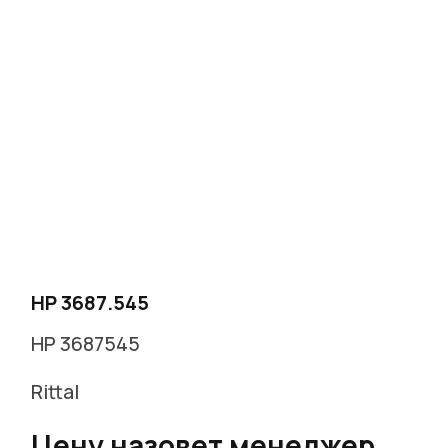
HP 3687.545
HP 3687545
Rittal
Цену назовет менеджер