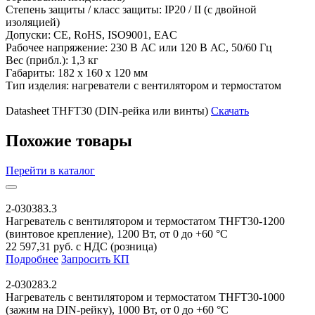
Степень защиты / класс защиты:
IP20 / II (с двойной
изоляцией)
Допуски:
CE, RoHS, ISO9001, EAC
Рабочее напряжение:
230 В АС или 120 В АС, 50/60 Гц
Вес (прибл.):
1,3 кг
Габариты:
182 х 160 х 120 мм
Тип изделия:
нагреватели с вентилятором и термостатом
Datasheet THFT30 (DIN-рейка или винты)
Скачать
Похожие товары
Перейти
в каталог
2-030383.3
Нагреватель с вентилятором и термостатом THFT30-1200
(винтовое крепление), 1200 Вт, от 0 до +60 °C
22 597,31 руб. с НДС (розница)
Подробнее
Запросить КП
2-030283.2
Нагреватель с вентилятором и термостатом THFT30-1000
(зажим на DIN-рейку), 1000 Вт, от 0 до +60 °C