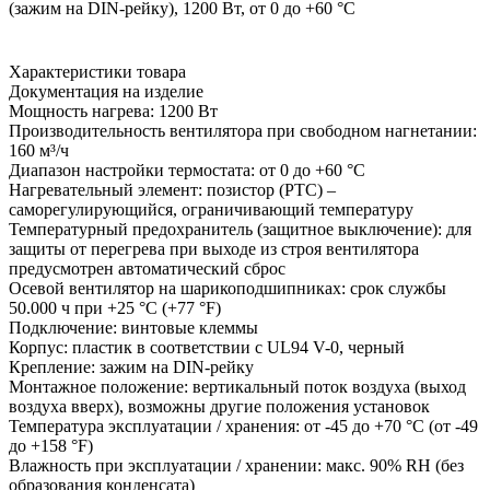
(зажим на DIN-рейку), 1200 Вт, от 0 до +60 °C
Характеристики товара
Документация на изделие
Мощность нагрева:
1200 Вт
Производительность вентилятора при свободном нагнетании:
160 м³/ч
Диапазон настройки термостата:
от 0 до +60 °C
Нагревательный элемент:
позистор (PTC) –
саморегулирующийся, ограничивающий температуру
Температурный предохранитель (защитное выключение):
для
защиты от перегрева при выходе из строя вентилятора
предусмотрен автоматический сброс
Осевой вентилятор на шарикоподшипниках:
срок службы
50.000 ч при +25 °C (+77 °F)
Подключение:
винтовые клеммы
Корпус:
пластик в соответствии с UL94 V-0, черный
Крепление:
зажим на DIN-рейку
Монтажное положение:
вертикальный поток воздуха (выход
воздуха вверх), возможны другие положения установок
Температура эксплуатации / хранения:
от -45 до +70 °C (от -49
до +158 °F)
Влажность при эксплуатации / хранении:
макс. 90% RH (без
образования конденсата)