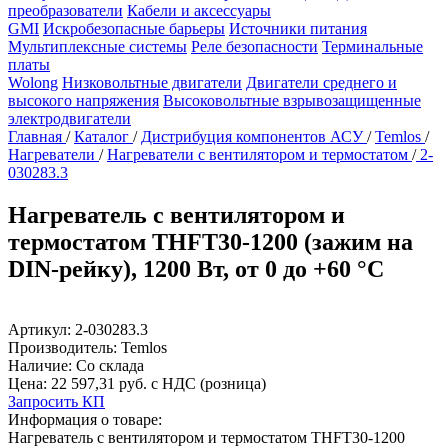
преобразователи
Кабели и аксессуары
GMI
Искробезопасные барьеры
Источники питания
Мультиплексные системы
Реле безопасности
Терминальные
платы
Wolong
Низковольтные двигатели
Двигатели среднего и
высокого напряжения
Высоковольтные взрывозащищенные
электродвигатели
Главная
/
Каталог
/
Дистрибуция компонентов АСУ
/
Temlos
/
Нагреватели
/
Нагреватели с вентилятором и термостатом
/
2-
030283.3
Нагреватель с вентилятором и
термостатом THFT30-1200 (зажим на
DIN-рейку), 1200 Вт, от 0 до +60 °C
Артикул:
2-030283.3
Производитель:
Temlos
Наличие:
Со склада
Цена:
22 597,31 руб. с НДС (розница)
Запросить КП
Информация о товаре:
Нагреватель с вентилятором и термостатом THFT30-1200