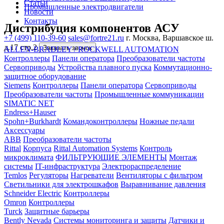
Статьи
Промышленные электродвигатели
Новости
Контакты
Дистрибуция компонентов АСУ
+7 (499) 110-39-60
sales@fortre21.ru
г. Москва, Варшавское ш.
д.17 стр.2
Заказать звонок
ALLEN-BRADLEY / ROCKWELL AUTOMATION
Контроллеры
Панели оператора
Преобразователи частоты
Сервоприводы
Устройства плавного пуска
Коммутационно-
защитное оборудование
Siemens
Контроллеры
Панели оператора
Сервоприводы
Преобразователи частоты
Промышленные коммуникации
SIMATIC NET
Endress+Hauser
Spohn+Burkhardt
Командоконтроллеры
Ножные педали
Аксессуары
ABB
Преобразователи частоты
Rittal
Корпуса
Rittal Automation Systems
Контроль
микроклимата
ФИЛЬТРУЮЩИЕ ЭЛЕМЕНТЫ
Монтаж
системы
IT-инфраструктура
Электрораспределение
Temlos
Регуляторы
Нагреватели
Вентиляторы с фильтром
Светильники для электрошкафов
Выравнивание давления
Schneider Electric
Контроллеры
Omron
Контроллеры
Turck
Защитные барьеры
Bently Nevada
Системы мониторинга и защиты
Датчики и