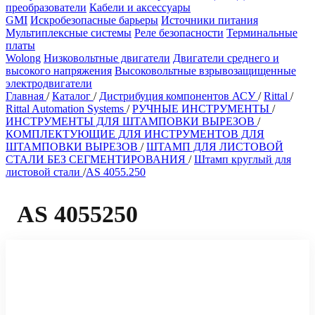
преобразователи
Кабели и аксессуары
GMI
Искробезопасные барьеры
Источники питания
Мультиплексные системы
Реле безопасности
Терминальные
платы
Wolong
Низковольтные двигатели
Двигатели среднего и
высокого напряжения
Высоковольтные взрывозащищенные
электродвигатели
Главная
/
Каталог
/
Дистрибуция компонентов АСУ
/
Rittal
/
Rittal Automation Systems
/
РУЧНЫЕ ИНСТРУМЕНТЫ
/
ИНСТРУМЕНТЫ ДЛЯ ШТАМПОВКИ ВЫРЕЗОВ
/
КОМПЛЕКТУЮЩИЕ ДЛЯ ИНСТРУМЕНТОВ ДЛЯ
ШТАМПОВКИ ВЫРЕЗОВ
/
ШТАМП ДЛЯ ЛИСТОВОЙ
СТАЛИ БЕЗ СЕГМЕНТИРОВАНИЯ
/
Штамп круглый для
листовой стали
/
AS 4055.250
AS 4055250