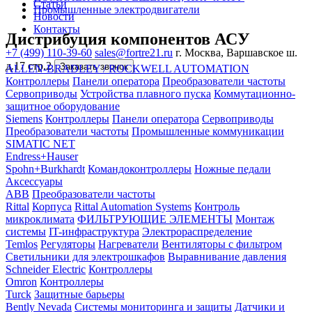
Статьи
Промышленные электродвигатели
Новости
Контакты
Дистрибуция компонентов АСУ
+7 (499) 110-39-60
sales@fortre21.ru
г. Москва, Варшавское ш.
д.17 стр.2
Заказать звонок
ALLEN-BRADLEY / ROCKWELL AUTOMATION
Контроллеры
Панели оператора
Преобразователи частоты
Сервоприводы
Устройства плавного пуска
Коммутационно-
защитное оборудование
Siemens
Контроллеры
Панели оператора
Сервоприводы
Преобразователи частоты
Промышленные коммуникации
SIMATIC NET
Endress+Hauser
Spohn+Burkhardt
Командоконтроллеры
Ножные педали
Аксессуары
ABB
Преобразователи частоты
Rittal
Корпуса
Rittal Automation Systems
Контроль
микроклимата
ФИЛЬТРУЮЩИЕ ЭЛЕМЕНТЫ
Монтаж
системы
IT-инфраструктура
Электрораспределение
Temlos
Регуляторы
Нагреватели
Вентиляторы с фильтром
Светильники для электрошкафов
Выравнивание давления
Schneider Electric
Контроллеры
Omron
Контроллеры
Turck
Защитные барьеры
Bently Nevada
Системы мониторинга и защиты
Датчики и