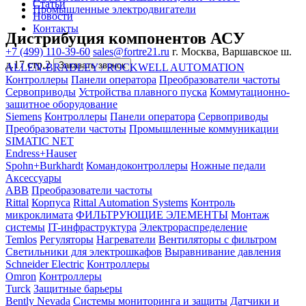
Статьи
Промышленные электродвигатели
Новости
Контакты
Дистрибуция компонентов АСУ
+7 (499) 110-39-60
sales@fortre21.ru
г. Москва, Варшавское ш.
д.17 стр.2
Заказать звонок
ALLEN-BRADLEY / ROCKWELL AUTOMATION
Контроллеры
Панели оператора
Преобразователи частоты
Сервоприводы
Устройства плавного пуска
Коммутационно-
защитное оборудование
Siemens
Контроллеры
Панели оператора
Сервоприводы
Преобразователи частоты
Промышленные коммуникации
SIMATIC NET
Endress+Hauser
Spohn+Burkhardt
Командоконтроллеры
Ножные педали
Аксессуары
ABB
Преобразователи частоты
Rittal
Корпуса
Rittal Automation Systems
Контроль
микроклимата
ФИЛЬТРУЮЩИЕ ЭЛЕМЕНТЫ
Монтаж
системы
IT-инфраструктура
Электрораспределение
Temlos
Регуляторы
Нагреватели
Вентиляторы с фильтром
Светильники для электрошкафов
Выравнивание давления
Schneider Electric
Контроллеры
Omron
Контроллеры
Turck
Защитные барьеры
Bently Nevada
Системы мониторинга и защиты
Датчики и