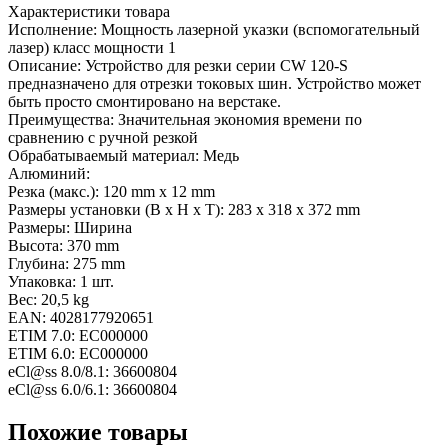
Характеристики товара
Исполнение:
Мощность лазерной указки (вспомогательный
лазер) класс мощности 1
Описание:
Устройство для резки серии CW 120-S
предназначено для отрезки токовых шин. Устройство может
быть просто смонтировано на верстаке.
Преимущества:
Значительная экономия времени по
сравнению с ручной резкой
Обрабатываемый материал:
Медь
Алюминий:
Резка (макс.):
120 mm x 12 mm
Размеры установки (B x H x T):
283 x 318 x 372 mm
Размеры:
Ширина
Высота:
370 mm
Глубина:
275 mm
Упаковка:
1 шт.
Вес:
20,5 kg
EAN:
4028177920651
ETIM 7.0:
EC000000
ETIM 6.0:
EC000000
eCl@ss 8.0/8.1:
36600804
eCl@ss 6.0/6.1:
36600804
Похожие товары