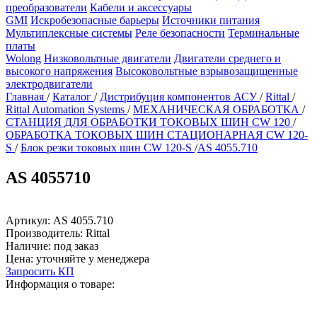
преобразователи
Кабели и аксессуары
GMI
Искробезопасные барьеры
Источники питания
Мультиплексные системы
Реле безопасности
Терминальные
платы
Wolong
Низковольтные двигатели
Двигатели среднего и
высокого напряжения
Высоковольтные взрывозащищенные
электродвигатели
Главная
/
Каталог
/
Дистрибуция компонентов АСУ
/
Rittal
/
Rittal Automation Systems
/
МЕХАНИЧЕСКАЯ ОБРАБОТКА
/
СТАНЦИЯ ДЛЯ ОБРАБОТКИ ТОКОВЫХ ШИН CW 120
/
ОБРАБОТКА ТОКОВЫХ ШИН СТАЦИОНАРНАЯ CW 120-
S
/
Блок резки токовых шин CW 120-S
/
AS 4055.710
AS 4055710
Артикул:
AS 4055.710
Производитель:
Rittal
Наличие:
под заказ
Цена:
уточняйте у менеджера
Запросить КП
Информация о товаре: