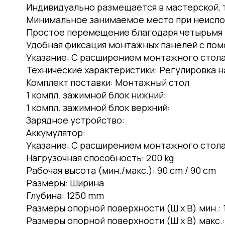
Индивидуально размещается в мастерской, та
Минимальное занимаемое место при неиспо
Простое перемещение благодаря четырьмя 
Удобная фиксация монтажных панелей с по
Указание:
С расширением монтажного стола 
Технические характеристики:
Регулировка на
Комплект поставки:
Монтажный стол
1 компл. зажимной блок нижний:
1 компл. зажимной блок верхний:
Зарядное устройство:
Аккумулятор:
Указание:
С расширением монтажного стола 
Нагрузочная способность:
200 kg
Рабочая высота (мин./макс.):
90 cm / 90 cm
Размеры:
Ширина
Глубина:
1250 mm
Размеры опорной поверхности (Ш x В) мин.:
Размеры опорной поверхности (Ш x В) макс.: