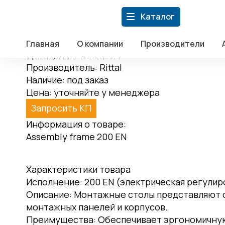
Главная
Главная
/
Каталог
/
Дистрибуция компонентов АСУ
/
Ritt
Каталог
О компании
Производители
AS 4050200
Акции
Главная
О компании
Производители
Артикул:
AS 4050.200
Статьи
Производитель:
Rittal
Новости
Наличие:
под заказ
Контакты
Цена:
уточняйте у менеджера
+7 (499) 110-39-60
sales@fortre21.ru
г. Москва, Варш
Запросить КП
Информация о товаре:
Assembly frame 200 EN
Характеристики товара
Исполнение:
200 EN (электрическая регулир
Описание:
Монтажные столы представляют с
монтажных панелей и корпусов.
Преимущества:
Обеспечивает эргономичну