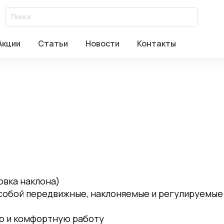
al
/
Rittal Automation Systems
/
ЛОГИСТИКА
/
Монтажный стол
/
A
Акции
Статьи
Новости
Контакты
авское ш. д.17 стр.2
Заказать звонок
овка наклона)
обой передвижные, наклоняемые и регулируемые 
ю и комфортную работу