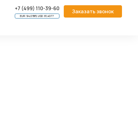
МПЛЕКТУЮЩИЕ
/
ПЕРЕДНИЕ ПАНЕЛИ И РУЧКИ
/
+7 (499) 110-39-60
Заказать звонок
EUR: 94,0585, USD: 81,4077