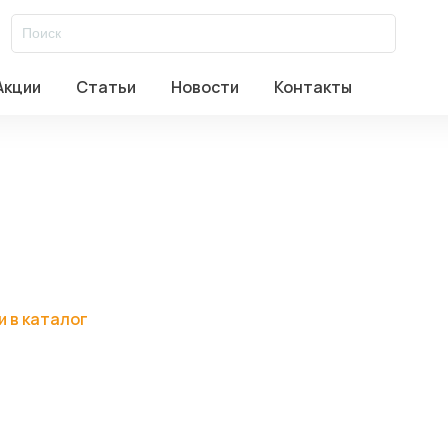
al
/
Корпуса
/
ЭЛЕКТРОННЫЕ КРЕЙТЫ И КОРПУСА
/
CPCI
/
CPCI SE
Акции
Статьи
Новости
Контакты
авское ш. д.17 стр.2
Заказать звонок
и
в каталог