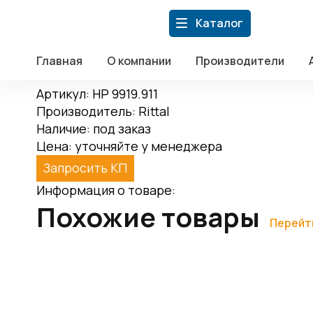
Главная
Главная
/
Каталог
/
Дистрибуция компонентов АСУ
/
Ritt
Каталог
О компании
9919.911
Производители
Акции
Главная
О компании
Производители
HP 9919911
Статьи
Артикул:
HP 9919.911
Новости
Производитель:
Rittal
Контакты
Наличие:
под заказ
+7 (499) 110-39-60
sales@fortre21.ru
г. Москва, Варш
Цена:
уточняйте у менеджера
Запросить КП
Информация о товаре:
Похожие товары
Перейт