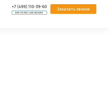
RIAL SYSTEM PLATFORMS
/
HeiPac Vario-A CPCI-S
/
HP
+7 (499) 110-39-60
Заказать звонок
EUR: 93,1901, USD: 80,9293