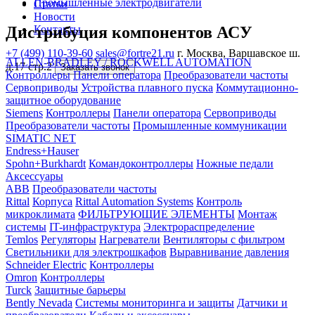
Промышленные электродвигатели
Статьи
Новости
Дистрибуция компонентов АСУ
Контакты
+7 (499) 110-39-60
sales@fortre21.ru
г. Москва, Варшавское ш.
ALLEN-BRADLEY / ROCKWELL AUTOMATION
д.17 стр.2
Заказать звонок
Контроллеры
Панели оператора
Преобразователи частоты
Сервоприводы
Устройства плавного пуска
Коммутационно-
защитное оборудование
Siemens
Контроллеры
Панели оператора
Сервоприводы
Преобразователи частоты
Промышленные коммуникации
SIMATIC NET
Endress+Hauser
Spohn+Burkhardt
Командоконтроллеры
Ножные педали
Аксессуары
ABB
Преобразователи частоты
Rittal
Корпуса
Rittal Automation Systems
Контроль
микроклимата
ФИЛЬТРУЮЩИЕ ЭЛЕМЕНТЫ
Монтаж
системы
IT-инфраструктура
Электрораспределение
Temlos
Регуляторы
Нагреватели
Вентиляторы с фильтром
Светильники для электрошкафов
Выравнивание давления
Schneider Electric
Контроллеры
Omron
Контроллеры
Turck
Защитные барьеры
Bently Nevada
Системы мониторинга и защиты
Датчики и