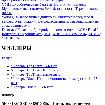
преобразователи
Кабели и аксессуары
GMI
Искробезопасные барьеры
Источники питания
Мультиплексные системы
Реле безопасности
Терминальные
платы
Wolong
Низковольтные двигатели
Двигатели среднего и
высокого напряжения
Высоковольтные взрывозащищенные
электродвигатели
Главная
/
Каталог
/
Дистрибуция компонентов АСУ
/
Rittal
/
Контроль микроклимата
/
ЖИДКОСТНОЕ ОХЛАЖДЕНИЕ
/
ЧИЛЛЕРЫ
ЧИЛЛЕРЫ
Раздел
Чиллеры TopTherm 1 - 6 кВт
Чиллеры TopTherm 8 – 40 кВт
Чиллеры TopTherm настенные
Чиллеры Blue e Полная мощность охлаждения 11 - 25
кВт
Чиллеры Blue e+ 1 - 6 кВт
Фильтр
SK 3318.610
SK 3318610
Rittal
Цену назовет менеджер