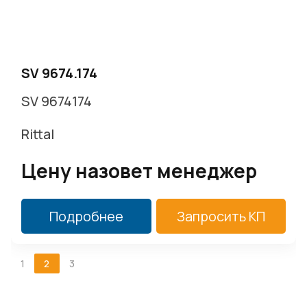
SV 9674.174
SV 9674174
Rittal
Цену назовет менеджер
Подробнее
Запросить КП
1
2
3