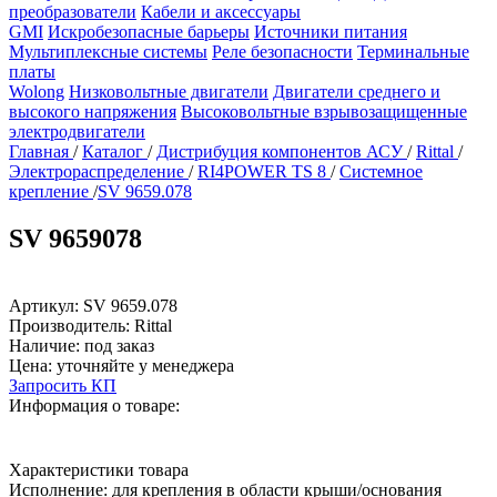
преобразователи
Кабели и аксессуары
GMI
Искробезопасные барьеры
Источники питания
Мультиплексные системы
Реле безопасности
Терминальные
платы
Wolong
Низковольтные двигатели
Двигатели среднего и
высокого напряжения
Высоковольтные взрывозащищенные
электродвигатели
Главная
/
Каталог
/
Дистрибуция компонентов АСУ
/
Rittal
/
Электрораспределение
/
RI4POWER TS 8
/
Системное
крепление
/
SV 9659.078
SV 9659078
Артикул:
SV 9659.078
Производитель:
Rittal
Наличие:
под заказ
Цена:
уточняйте у менеджера
Запросить КП
Информация о товаре:
Характеристики товара
Исполнение:
для крепления в области крыши/основания