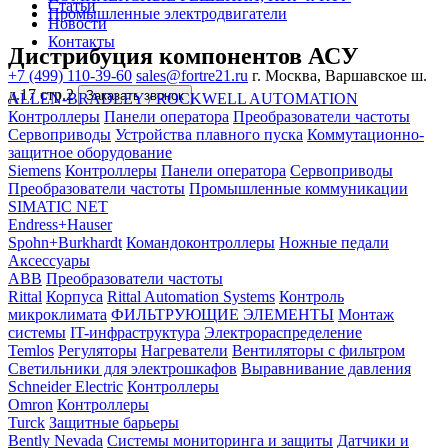
Статьи
Промышленные электродвигатели
Новости
Контакты
Дистрибуция компонентов АСУ
+7 (499) 110-39-60
sales@fortre21.ru
г. Москва, Варшавское ш.
д.17 стр.2
Заказать звонок
ALLEN-BRADLEY / ROCKWELL AUTOMATION
Контроллеры
Панели оператора
Преобразователи частоты
Сервоприводы
Устройства плавного пуска
Коммутационно-
защитное оборудование
Siemens
Контроллеры
Панели оператора
Сервоприводы
Преобразователи частоты
Промышленные коммуникации
SIMATIC NET
Endress+Hauser
Spohn+Burkhardt
Командоконтроллеры
Ножные педали
Аксессуары
ABB
Преобразователи частоты
Rittal
Корпуса
Rittal Automation Systems
Контроль
микроклимата
ФИЛЬТРУЮЩИЕ ЭЛЕМЕНТЫ
Монтаж
системы
IT-инфраструктура
Электрораспределение
Temlos
Регуляторы
Нагреватели
Вентиляторы с фильтром
Светильники для электрошкафов
Выравнивание давления
Schneider Electric
Контроллеры
Omron
Контроллеры
Turck
Защитные барьеры
Bently Nevada
Системы мониторинга и защиты
Датчики и