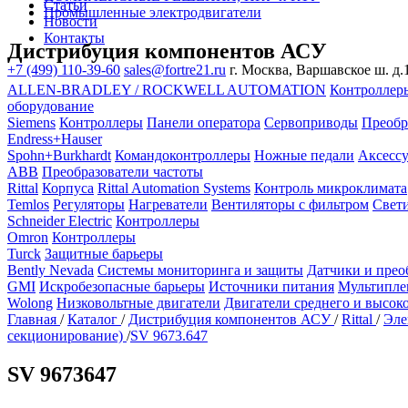
Статьи
Промышленные электродвигатели
Новости
Контакты
Дистрибуция компонентов АСУ
+7 (499) 110-39-60
sales@fortre21.ru
г. Москва, Варшавское ш. д.1
ALLEN-BRADLEY / ROCKWELL AUTOMATION
Контроллер
оборудование
Siemens
Контроллеры
Панели оператора
Сервоприводы
Преобр
Endress+Hauser
Spohn+Burkhardt
Командоконтроллеры
Ножные педали
Аксесс
ABB
Преобразователи частоты
Rittal
Корпуса
Rittal Automation Systems
Контроль микроклимата
Temlos
Регуляторы
Нагреватели
Вентиляторы с фильтром
Свет
Schneider Electric
Контроллеры
Omron
Контроллеры
Turck
Защитные барьеры
Bently Nevada
Системы мониторинга и защиты
Датчики и прео
GMI
Искробезопасные барьеры
Источники питания
Мультипле
Wolong
Низковольтные двигатели
Двигатели среднего и высок
Главная
/
Каталог
/
Дистрибуция компонентов АСУ
/
Rittal
/
Эле
секционирование)
/
SV 9673.647
SV 9673647