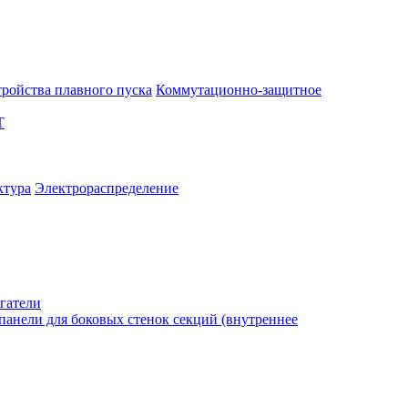
тройства плавного пуска
Коммутационно-защитное
T
ктура
Электрораспределение
гатели
анели для боковых стенок секций (внутреннее