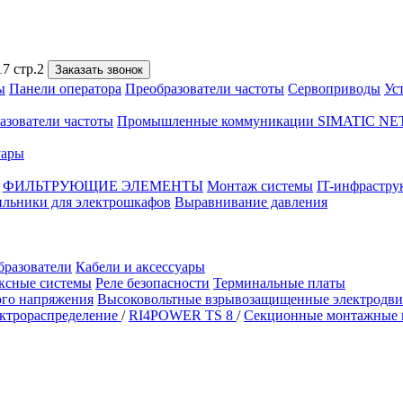
7 стр.2
Заказать звонок
ы
Панели оператора
Преобразователи частоты
Сервоприводы
Ус
азователи частоты
Промышленные коммуникации SIMATIC NE
уары
ФИЛЬТРУЮЩИЕ ЭЛЕМЕНТЫ
Монтаж системы
IT-инфрастру
ильники для электрошкафов
Выравнивание давления
бразователи
Кабели и аксессуары
ксные системы
Реле безопасности
Терминальные платы
ого напряжения
Высоковольтные взрывозащищенные электродви
ктрораспределение
/
RI4POWER TS 8
/
Секционные монтажные п