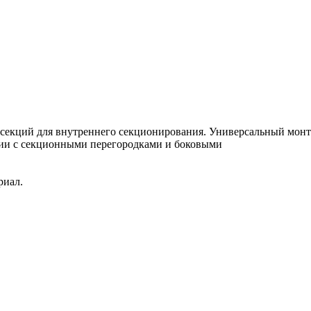
м секций для внутреннего секционирования. Универсальный мо
нии с секционными перегородками и боковыми
риал.