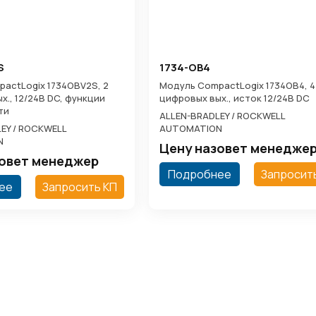
S
1734-OB4
actLogix 1734OBV2S, 2
Модуль CompactLogix 1734OB4, 4
х., 12/24В DC, функции
цифровых вых., исток 12/24В DC
ти
ALLEN-BRADLEY / ROCKWELL
EY / ROCKWELL
AUTOMATION
N
Цену назовет менедже
зовет менеджер
Подробнее
Запросит
ее
Запросить КП