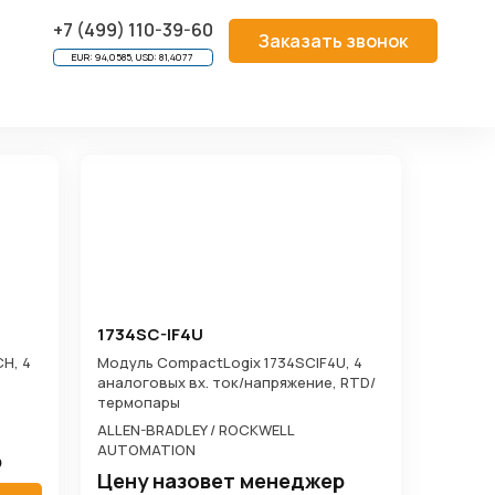
 1769 CompactLogix
/
Модули ввода/вывода для 1769-L1x
+7 (499) 110-39-60
Заказать звонок
EUR: 94,0585, USD: 81,4077
1734SC-IF4U
H, 4
Модуль CompactLogix 1734SCIF4U, 4
аналоговых вх. ток/напряжение, RTD/
термопары
ALLEN-BRADLEY / ROCKWELL
AUTOMATION
р
Цену назовет менеджер