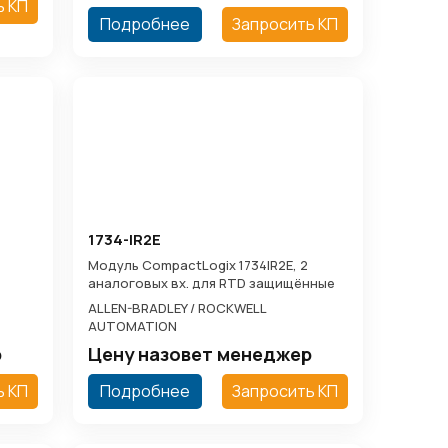
ь КП
Подробнее
Запросить КП
1734-IR2E
Модуль CompactLogix 1734IR2E, 2
аналоговых вх. для RTD защищённые
ALLEN-BRADLEY / ROCKWELL
AUTOMATION
р
Цену назовет менеджер
ь КП
Подробнее
Запросить КП