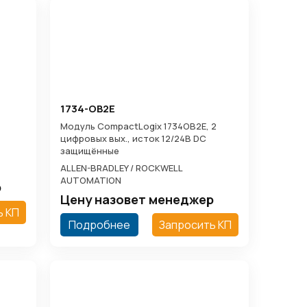
1734-OB2E
Модуль CompactLogix 1734OB2E, 2
цифровых вых., исток 12/24В DC
защищённые
ALLEN-BRADLEY / ROCKWELL
AUTOMATION
р
Цену назовет менеджер
ь КП
Подробнее
Запросить КП