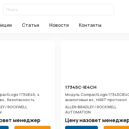
EN-BRADLEY / ROCKWELL AUTOMATION
/
Контроллеры
/
ПЛК серии
для 1769-L1x
Акции
Статьи
Новости
Контакты
авское ш. д.17 стр.2
Заказать звонок
1734SC-IE4CH
actLogix 1734IE4S, 4
Модуль CompactLogix 1734SCIE4C
вх., безопасность
аналоговых вх., HART-протокол
EY / ROCKWELL
ALLEN-BRADLEY / ROCKWELL
N
AUTOMATION
зовет менеджер
Цену назовет менедже