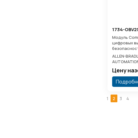
1734-OBV2
Модуль Comp
цифровых вы
безопаснос
ALLEN-BRADL
AUTOMATIO
Цену на
Подробн
1
2
3
4