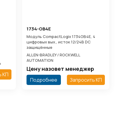
1734-OB4E
Модуль CompactLogix 1734OB4E, 4
цифровых вых., исток 12/24В DC
защищённые
ALLEN-BRADLEY / ROCKWELL
AUTOMATION
р
Цену назовет менеджер
ь КП
Подробнее
Запросить КП