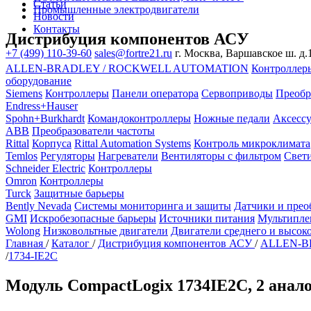
Статьи
Промышленные электродвигатели
Новости
Контакты
Дистрибуция компонентов АСУ
+7 (499) 110-39-60
sales@fortre21.ru
г. Москва, Варшавское ш. д.1
ALLEN-BRADLEY / ROCKWELL AUTOMATION
Контроллер
оборудование
Siemens
Контроллеры
Панели оператора
Сервоприводы
Преобр
Endress+Hauser
Spohn+Burkhardt
Командоконтроллеры
Ножные педали
Аксесс
ABB
Преобразователи частоты
Rittal
Корпуса
Rittal Automation Systems
Контроль микроклимата
Temlos
Регуляторы
Нагреватели
Вентиляторы с фильтром
Свет
Schneider Electric
Контроллеры
Omron
Контроллеры
Turck
Защитные барьеры
Bently Nevada
Системы мониторинга и защиты
Датчики и прео
GMI
Искробезопасные барьеры
Источники питания
Мультипле
Wolong
Низковольтные двигатели
Двигатели среднего и высок
Главная
/
Каталог
/
Дистрибуция компонентов АСУ
/
ALLEN-B
/
1734-IE2C
Модуль CompactLogix 1734IE2C, 2 анал