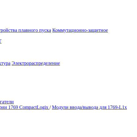
тройства плавного пуска
Коммутационно-защитное
T
ктура
Электрораспределение
гатели
рии 1769 CompactLogix
/
Модули ввода/вывода для 1769-L1x