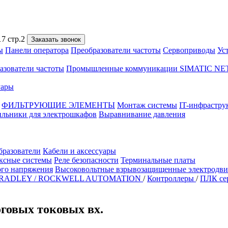
7 стр.2
Заказать звонок
ы
Панели оператора
Преобразователи частоты
Сервоприводы
Ус
азователи частоты
Промышленные коммуникации SIMATIC NE
уары
ФИЛЬТРУЮЩИЕ ЭЛЕМЕНТЫ
Монтаж системы
IT-инфрастру
ильники для электрошкафов
Выравнивание давления
бразователи
Кабели и аксессуары
ксные системы
Реле безопасности
Терминальные платы
ого напряжения
Высоковольтные взрывозащищенные электродви
RADLEY / ROCKWELL AUTOMATION
/
Контроллеры
/
ПЛК се
оговых токовых вх.