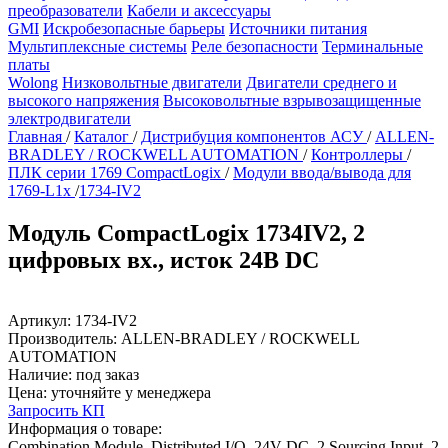
преобразователи
Кабели и аксессуары
GMI
Искробезопасные барьеры
Источники питания
Мультиплексные системы
Реле безопасности
Терминальные
платы
Wolong
Низковольтные двигатели
Двигатели среднего и
высокого напряжения
Высоковольтные взрывозащищенные
электродвигатели
Главная
/
Каталог
/
Дистрибуция компонентов АСУ
/
ALLEN-
BRADLEY / ROCKWELL AUTOMATION
/
Контроллеры
/
ПЛК серии 1769 CompactLogix
/
Модули ввода/вывода для
1769-L1x
/
1734-IV2
Модуль CompactLogix 1734IV2, 2
цифровых вх., исток 24В DC
Артикул:
1734-IV2
Производитель:
ALLEN-BRADLEY / ROCKWELL
AUTOMATION
Наличие:
под заказ
Цена:
уточняйте у менеджера
Запросить КП
Информация о товаре:
Combination Module, Distributed I/O, 24V DC, 2 Sourcing Input, 2