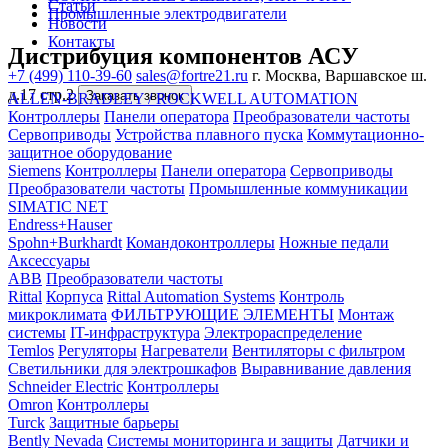
Статьи
Промышленные электродвигатели
Новости
Контакты
Дистрибуция компонентов АСУ
+7 (499) 110-39-60
sales@fortre21.ru
г. Москва, Варшавское ш.
д.17 стр.2
Заказать звонок
ALLEN-BRADLEY / ROCKWELL AUTOMATION
Контроллеры
Панели оператора
Преобразователи частоты
Сервоприводы
Устройства плавного пуска
Коммутационно-
защитное оборудование
Siemens
Контроллеры
Панели оператора
Сервоприводы
Преобразователи частоты
Промышленные коммуникации
SIMATIC NET
Endress+Hauser
Spohn+Burkhardt
Командоконтроллеры
Ножные педали
Аксессуары
ABB
Преобразователи частоты
Rittal
Корпуса
Rittal Automation Systems
Контроль
микроклимата
ФИЛЬТРУЮЩИЕ ЭЛЕМЕНТЫ
Монтаж
системы
IT-инфраструктура
Электрораспределение
Temlos
Регуляторы
Нагреватели
Вентиляторы с фильтром
Светильники для электрошкафов
Выравнивание давления
Schneider Electric
Контроллеры
Omron
Контроллеры
Turck
Защитные барьеры
Bently Nevada
Системы мониторинга и защиты
Датчики и