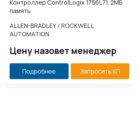
Контроллер ControlLogix 1756L71, 2MБ
г. Москва, Варшавское ш. д.17 стр.2
память
Заказать звонок
ALLEN-BRADLEY / ROCKWELL
AUTOMATION
Цену назовет менеджер
Подробнее
Запросить КП