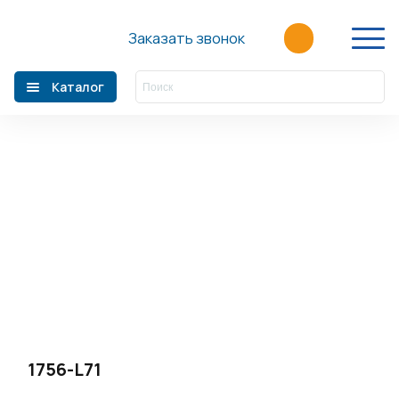
Главная
/
Каталог
Заказать звонок
Фильтр
Каталог
Главная
О компании
Производители
Акции
Статьи
Новости
Контакты
+7 (499) 110-39-60
1756-L71
sales@fortre21.ru