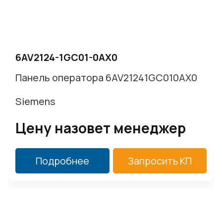
6AV2124-1GC01-0AX0
Панель оператора 6AV21241GC010AX0
Siemens
Цену назовет менеджер
Подробнее
Запросить КП