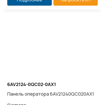
6AV2124-0QC02-0AX1
Панель оператора 6AV21240QC020AX1