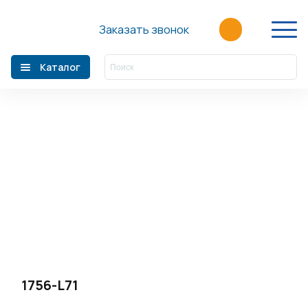
Главная
/
Каталог
Заказать звонок
Фильтр
Каталог
Главная
О компании
Производители
Акции
Статьи
Новости
Контакты
+7 (499) 110-39-60
1756-L71
sales@fortre21.ru