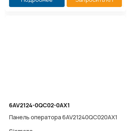
6AV2124-0QC02-0AX1
Панель оператора 6AV21240QC020AX1