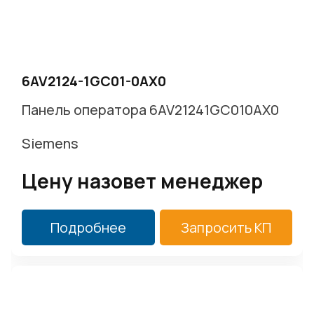
6AV2124-1GC01-0AX0
Панель оператора 6AV21241GC010AX0
Siemens
Цену назовет менеджер
Подробнее
Запросить КП