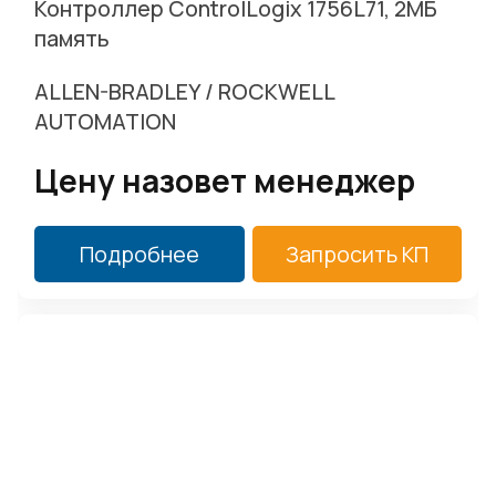
Контроллер ControlLogix 1756L71, 2MБ
г. Москва, Варшавское ш. д.17 стр.2
память
Заказать звонок
ALLEN-BRADLEY / ROCKWELL
AUTOMATION
Цену назовет менеджер
Подробнее
Запросить КП