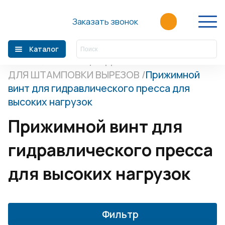
Главная
/
Каталог
/
Дистрибуция
компонентов АСУ
/
Rittal
/
Rittal Automation
Заказать звонок
Systems
/
РУЧНЫЕ ИНСТРУМЕНТЫ
/
ИНСТРУМЕНТЫ ДЛЯ ШТАМПОВКИ ВЫРЕЗОВ
Каталог
Главная
/
КОМПЛЕКТУЮЩИЕ ДЛЯ ИНСТРУМЕНТОВ
ДЛЯ ШТАМПОВКИ ВЫРЕЗОВ
/
Прижимной
О компании
винт для гидравлического пресса для
Производители
высоких нагрузок
Акции
Прижимной винт для
Статьи
гидравлического пресса
Новости
для высоких нагрузок
Контакты
+7 (499) 110-39-60
Фильтр
sales@fortre21.ru