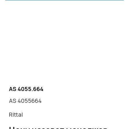
г. Москва, Варшавское ш. д.17 стр.2
Заказать звонок
AS 4055.664
AS 4055664
Rittal