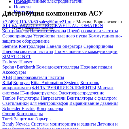
Промышленные электродвигатели
Статьи
Новости
Дистрибуция компонентов АСУ
Контакты
+7 (499) 110-39-60
sales@fortre21.ru
г. Москва, Варшавское ш.
ALLEN-BRADLEY / ROCKWELL AUTOMATION
д.17 стр.2
Заказать звонок
Контроллеры
Панели оператора
Преобразователи частоты
Сервоприводы
Устройства плавного пуска
Коммутационно-
защитное оборудование
Siemens
Контроллеры
Панели оператора
Сервоприводы
Преобразователи частоты
Промышленные коммуникации
SIMATIC NET
Endress+Hauser
Spohn+Burkhardt
Командоконтроллеры
Ножные педали
Аксессуары
ABB
Преобразователи частоты
Rittal
Корпуса
Rittal Automation Systems
Контроль
микроклимата
ФИЛЬТРУЮЩИЕ ЭЛЕМЕНТЫ
Монтаж
системы
IT-инфраструктура
Электрораспределение
Temlos
Регуляторы
Нагреватели
Вентиляторы с фильтром
Светильники для электрошкафов
Выравнивание давления
Schneider Electric
Контроллеры
Omron
Контроллеры
Turck
Защитные барьеры
Bently Nevada
Системы мониторинга и защиты
Датчики и