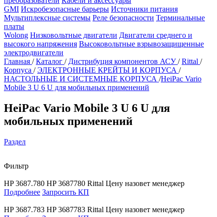
преобразователи
Кабели и аксессуары
GMI
Искробезопасные барьеры
Источники питания
Мультиплексные системы
Реле безопасности
Терминальные
платы
Wolong
Низковольтные двигатели
Двигатели среднего и
высокого напряжения
Высоковольтные взрывозащищенные
электродвигатели
Главная
/
Каталог
/
Дистрибуция компонентов АСУ
/
Rittal
/
Корпуса
/
ЭЛЕКТРОННЫЕ КРЕЙТЫ И КОРПУСА
/
НАСТОЛЬНЫЕ И СИСТЕМНЫЕ КОРПУСА
/
HeiPac Vario
Mobile 3 U 6 U для мобильных применений
HeiPac Vario Mobile 3 U 6 U для
мобильных применений
Раздел
Фильтр
HP 3687.780
HP 3687780
Rittal
Цену назовет менеджер
Подробнее
Запросить КП
HP 3687.783
HP 3687783
Rittal
Цену назовет менеджер