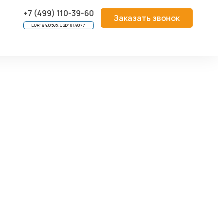
AC VARIO
/
HeiPac Vario 4 U
/
7 U
+7 (499) 110-39-60
Заказать звонок
EUR: 94,0585, USD: 81,4077