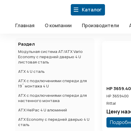
Главная
Главная
/
Каталог
/
Дистрибуция компонентов АСУ
/
Ritt
Каталог
О компании
Производители
INDUSTRIAL-PC CHASS
Акции
Главная
О компании
Производители
Статьи
Новости
Раздел
Контакты
Модульная система AT/ATX Vario
+7 (499) 110-39-60
sales@fortre21.ru
г. Москва, Варш
Economy с передней дверью 4 U
листовая сталь
ATX 4 U сталь
ATX с подключениями спереди для
19˝ монтажа 4 U
HP 3659.4
ATX с подключениями спереди для
HP 3659400
настенного монтажа
Rittal
ATX HeiPac 4 U алюминий
Цену на
ATX Economy с передней дверью 4 U
Подробн
сталь