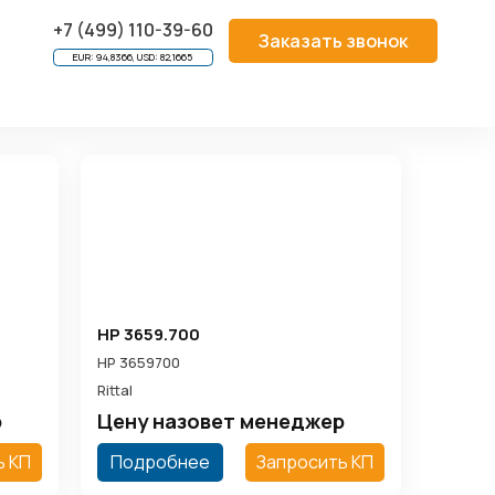
C
/
INDUSTRIAL-PC CHASSIS
+7 (499) 110-39-60
Заказать звонок
EUR: 94,8366, USD: 82,1665
HP 3659.700
HP 3659700
Rittal
р
Цену назовет менеджер
ь КП
Подробнее
Запросить КП