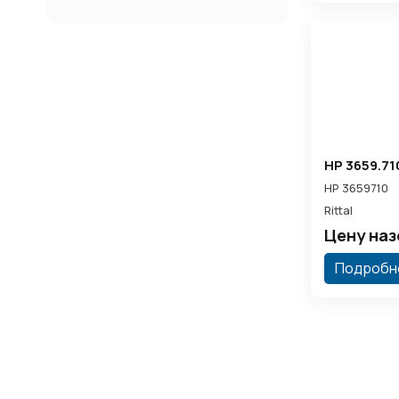
HP 3659.71
HP 3659710
Rittal
Цену на
Подробн