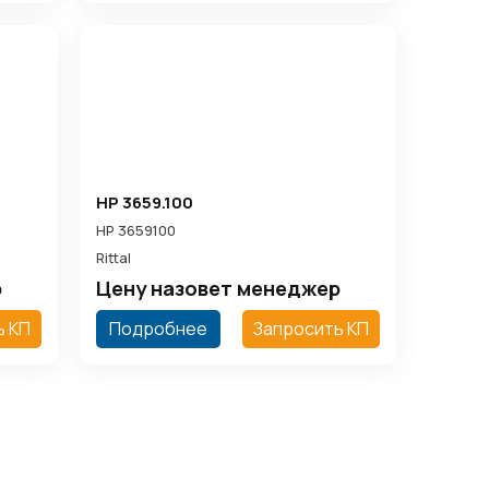
HP 3659.100
HP 3659100
Rittal
р
Цену назовет менеджер
ь КП
Подробнее
Запросить КП