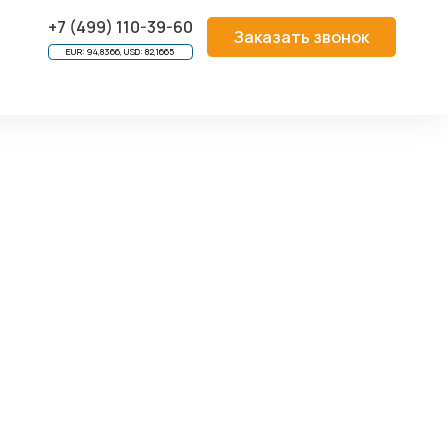
МПЛЕКТУЮЩИЕ
/
НАПРАВЛЯЮЩИЕ ДЛЯ КАРТ
/
+7 (499) 110-39-60
Заказать звонок
EUR: 94,8366, USD: 82,1665