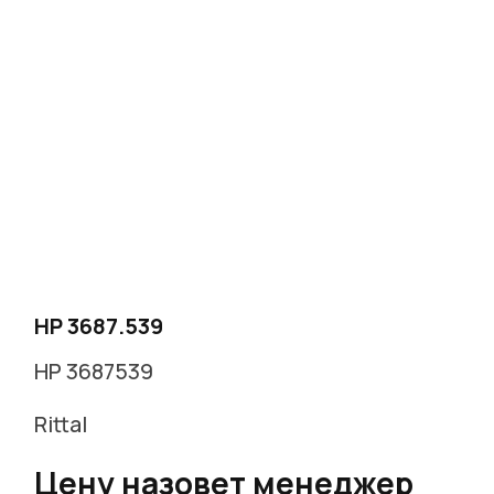
HP 3687.539
HP 3687539
Rittal
Цену назовет менеджер