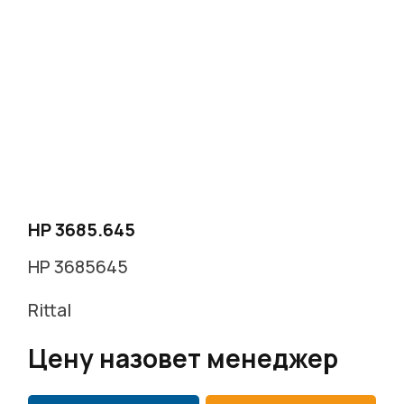
г. Москва, Варшавское ш. д.17 стр.2
Заказать звонок
HP 3685.645
HP 3685645
Rittal
Цену назовет менеджер