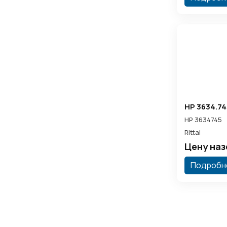
HP 3634.74
HP 3634745
Rittal
Цену на
Подробн