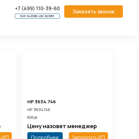
МПЛЕКТУЮЩИЕ
/
КОМПЛЕКТУЮЩИЕ HEIPAC EASY
/
+7 (499) 110-39-60
Заказать звонок
EUR: 94,8366, USD: 82,1665
HP 3634.746
HP 3634746
Rittal
р
Цену назовет менеджер
ь КП
Подробнее
Запросить КП