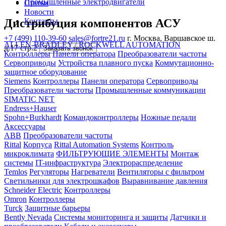
Промышленные электродвигатели
Статьи
Новости
Дистрибуция компонентов АСУ
Контакты
+7 (499) 110-39-60
sales@fortre21.ru
г. Москва, Варшавское ш.
ALLEN-BRADLEY / ROCKWELL AUTOMATION
д.17 стр.2
Заказать звонок
Контроллеры
Панели оператора
Преобразователи частоты
Сервоприводы
Устройства плавного пуска
Коммутационно-
защитное оборудование
Siemens
Контроллеры
Панели оператора
Сервоприводы
Преобразователи частоты
Промышленные коммуникации
SIMATIC NET
Endress+Hauser
Spohn+Burkhardt
Командоконтроллеры
Ножные педали
Аксессуары
ABB
Преобразователи частоты
Rittal
Корпуса
Rittal Automation Systems
Контроль
микроклимата
ФИЛЬТРУЮЩИЕ ЭЛЕМЕНТЫ
Монтаж
системы
IT-инфраструктура
Электрораспределение
Temlos
Регуляторы
Нагреватели
Вентиляторы с фильтром
Светильники для электрошкафов
Выравнивание давления
Schneider Electric
Контроллеры
Omron
Контроллеры
Turck
Защитные барьеры
Bently Nevada
Системы мониторинга и защиты
Датчики и