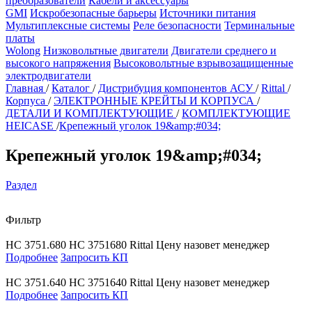
преобразователи
Кабели и аксессуары
GMI
Искробезопасные барьеры
Источники питания
Мультиплексные системы
Реле безопасности
Терминальные
платы
Wolong
Низковольтные двигатели
Двигатели среднего и
высокого напряжения
Высоковольтные взрывозащищенные
электродвигатели
Главная
/
Каталог
/
Дистрибуция компонентов АСУ
/
Rittal
/
Корпуса
/
ЭЛЕКТРОННЫЕ КРЕЙТЫ И КОРПУСА
/
ДЕТАЛИ И КОМПЛЕКТУЮЩИЕ
/
КОМПЛЕКТУЮЩИЕ
HEICASE
/
Крепежный уголок 19&amp;#034;
Крепежный уголок 19&amp;#034;
Раздел
Фильтр
HC 3751.680
HC 3751680
Rittal
Цену назовет менеджер
Подробнее
Запросить КП
HC 3751.640
HC 3751640
Rittal
Цену назовет менеджер
Подробнее
Запросить КП