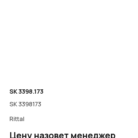
SK 3398.173
SK 3398173
Rittal
Цену назовет менеджер