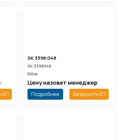
SK 3398.048
SK 3398048
Rittal
р
Цену назовет менеджер
ь КП
Подробнее
Запросить КП