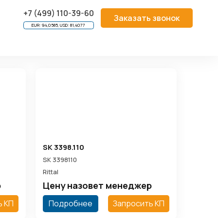
 МИКРОКЛИМАТА
/
Осушитель
+7 (499) 110-39-60
Заказать звонок
EUR: 94,0585, USD: 81,4077
SK 3398.110
SK 3398110
Rittal
р
Цену назовет менеджер
ь КП
Подробнее
Запросить КП