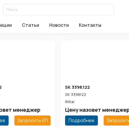
al
/
Контроль микроклимата
/
КОМПЛЕКТУЮЩИЕ ДЛЯ КОНТРОЛЯ
Акции
Статьи
Новости
Контакты
авское ш. д.17 стр.2
Заказать звонок
2
SK 3398.122
SK 3398122
Rittal
зовет менеджер
Цену назовет менедже
ее
Запросить КП
Подробнее
Запросит