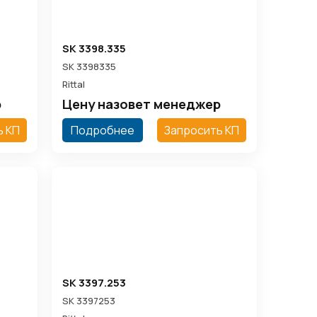
SK 3398.335
SK 3398335
Rittal
р
Цену назовет менеджер
ь КП
Подробнее
Запросить КП
SK 3397.253
SK 3397253