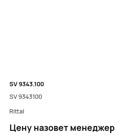
г. Москва, Варшавское ш. д.17 стр.2
Заказать звонок
SV 9343.100
SV 9343100
Rittal
Цену назовет менеджер