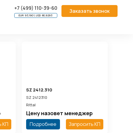
ния
+7 (499) 110-39-60
Заказать звонок
EUR: 93,1901, USD: 80,9293
SZ 2412.310
SZ 2412310
Rittal
р
Цену назовет менеджер
ь КП
Подробнее
Запросить КП