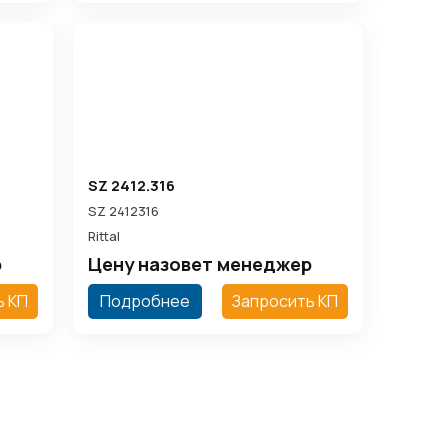
SZ 2412.316
SZ 2412316
Rittal
р
Цену назовет менеджер
ь КП
Подробнее
Запросить КП