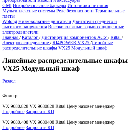
преобразователи
Кабели и аксессуары
GMI
Искробезопасные барьеры
Источники питания
Мультиплексные системы
Реле безопасности
Терминальные
платы
Wolong
Низковольтные двигатели
Двигатели среднего и
высокого напряжения
Высоковольтные взрывозащищенные
электродвигатели
Главная
/
Каталог
/
Дистрибуция компонентов АСУ
/
Rittal
/
Электрораспределение
/
RI4POWER VX25
/
Линейные
распределительные шкафы VX25 Модульный шкаф
Линейные распределительные шкафы
VX25 Модульный шкаф
Раздел
Фильтр
VX 9680.828
VX 9680828
Rittal
Цену назовет менеджер
Подробнее
Запросить КП
VX 9680.408
VX 9680408
Rittal
Цену назовет менеджер
Подробнее
Запросить КП