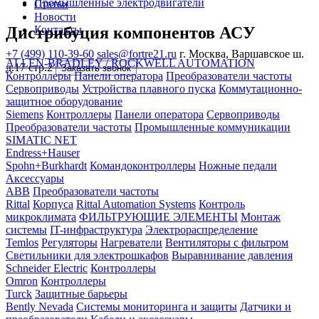
Промышленные электродвигатели
Статьи
Новости
Дистрибуция компонентов АСУ
Контакты
+7 (499) 110-39-60
sales@fortre21.ru
г. Москва, Варшавское ш.
ALLEN-BRADLEY / ROCKWELL AUTOMATION
д.17 стр.2
Заказать звонок
Контроллеры
Панели оператора
Преобразователи частоты
Сервоприводы
Устройства плавного пуска
Коммутационно-
защитное оборудование
Siemens
Контроллеры
Панели оператора
Сервоприводы
Преобразователи частоты
Промышленные коммуникации
SIMATIC NET
Endress+Hauser
Spohn+Burkhardt
Командоконтроллеры
Ножные педали
Аксессуары
ABB
Преобразователи частоты
Rittal
Корпуса
Rittal Automation Systems
Контроль
микроклимата
ФИЛЬТРУЮЩИЕ ЭЛЕМЕНТЫ
Монтаж
системы
IT-инфраструктура
Электрораспределение
Temlos
Регуляторы
Нагреватели
Вентиляторы с фильтром
Светильники для электрошкафов
Выравнивание давления
Schneider Electric
Контроллеры
Omron
Контроллеры
Turck
Защитные барьеры
Bently Nevada
Системы мониторинга и защиты
Датчики и