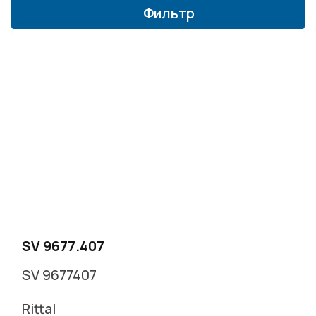
Фильтр
г. Москва, Варшавское ш. д.17 стр.2
Заказать звонок
SV 9677.407
SV 9677407
Rittal