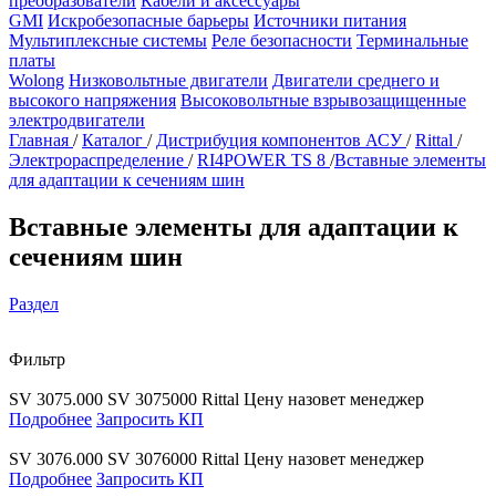
преобразователи
Кабели и аксессуары
GMI
Искробезопасные барьеры
Источники питания
Мультиплексные системы
Реле безопасности
Терминальные
платы
Wolong
Низковольтные двигатели
Двигатели среднего и
высокого напряжения
Высоковольтные взрывозащищенные
электродвигатели
Главная
/
Каталог
/
Дистрибуция компонентов АСУ
/
Rittal
/
Электрораспределение
/
RI4POWER TS 8
/
Вставные элементы
для адаптации к сечениям шин
Вставные элементы для адаптации к
сечениям шин
Раздел
Фильтр
SV 3075.000
SV 3075000
Rittal
Цену назовет менеджер
Подробнее
Запросить КП
SV 3076.000
SV 3076000
Rittal
Цену назовет менеджер
Подробнее
Запросить КП