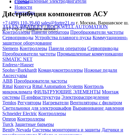
Промышленные электродвигатели
Статьи
Новости
Дистрибуция компонентов АСУ
Контакты
+7 (499) 110-39-60
sales@fortre21.ru
г. Москва, Варшавское ш.
ALLEN-BRADLEY / ROCKWELL AUTOMATION
д.17 стр.2
Заказать звонок
Контроллеры
Панели оператора
Преобразователи частоты
Сервоприводы
Устройства плавного пуска
Коммутационно-
защитное оборудование
Siemens
Контроллеры
Панели оператора
Сервоприводы
Преобразователи частоты
Промышленные коммуникации
SIMATIC NET
Endress+Hauser
Spohn+Burkhardt
Командоконтроллеры
Ножные педали
Аксессуары
ABB
Преобразователи частоты
Rittal
Корпуса
Rittal Automation Systems
Контроль
микроклимата
ФИЛЬТРУЮЩИЕ ЭЛЕМЕНТЫ
Монтаж
системы
IT-инфраструктура
Электрораспределение
Temlos
Регуляторы
Нагреватели
Вентиляторы с фильтром
Светильники для электрошкафов
Выравнивание давления
Schneider Electric
Контроллеры
Omron
Контроллеры
Turck
Защитные барьеры
Bently Nevada
Системы мониторинга и защиты
Датчики и