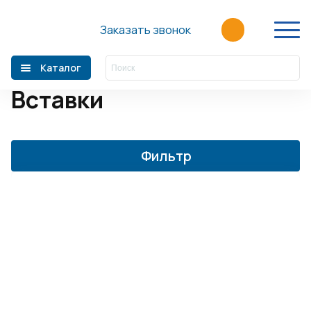
Главная
/
Каталог
/
Дистрибуция
компонентов АСУ
/
Rittal
/
Заказать звонок
Электрораспределение
/
RI4POWER TS 8
/
Вставки
Каталог
Главная
Вставки
О компании
Производители
Фильтр
Акции
Статьи
Новости
Контакты
+7 (499) 110-39-60
sales@fortre21.ru