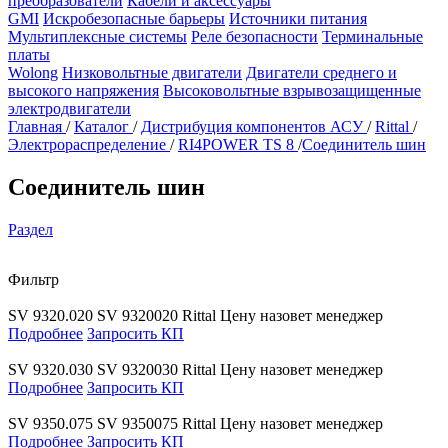
преобразователи
Кабели и аксессуары
GMI
Искробезопасные барьеры
Источники питания
Мультиплексные системы
Реле безопасности
Терминальные
платы
Wolong
Низковольтные двигатели
Двигатели среднего и
высокого напряжения
Высоковольтные взрывозащищенные
электродвигатели
Главная
/
Каталог
/
Дистрибуция компонентов АСУ
/
Rittal
/
Электрораспределение
/
RI4POWER TS 8
/
Соединитель шин
Соединитель шин
Раздел
Фильтр
SV 9320.020
SV 9320020
Rittal
Цену назовет менеджер
Подробнее
Запросить КП
SV 9320.030
SV 9320030
Rittal
Цену назовет менеджер
Подробнее
Запросить КП
SV 9350.075
SV 9350075
Rittal
Цену назовет менеджер
Подробнее
Запросить КП