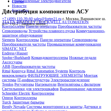
Промышленные электродвигатели
Статьи
Новости
Дистрибуция компонентов АСУ
Контакты
+7 (499) 110-39-60
sales@fortre21.ru
г. Москва, Варшавское ш.
ALLEN-BRADLEY / ROCKWELL AUTOMATION
д.17 стр.2
Заказать звонок
Контроллеры
Панели оператора
Преобразователи частоты
Сервоприводы
Устройства плавного пуска
Коммутационно-
защитное оборудование
Siemens
Контроллеры
Панели оператора
Сервоприводы
Преобразователи частоты
Промышленные коммуникации
SIMATIC NET
Endress+Hauser
Spohn+Burkhardt
Командоконтроллеры
Ножные педали
Аксессуары
ABB
Преобразователи частоты
Rittal
Корпуса
Rittal Automation Systems
Контроль
микроклимата
ФИЛЬТРУЮЩИЕ ЭЛЕМЕНТЫ
Монтаж
системы
IT-инфраструктура
Электрораспределение
Temlos
Регуляторы
Нагреватели
Вентиляторы с фильтром
Светильники для электрошкафов
Выравнивание давления
Schneider Electric
Контроллеры
Omron
Контроллеры
Turck
Защитные барьеры
Bently Nevada
Системы мониторинга и защиты
Датчики и