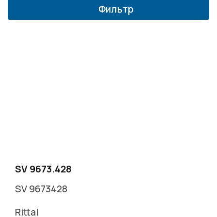
Фильтр
г. Москва, Варшавское ш. д.17 стр.2
Заказать звонок
SV 9673.428
SV 9673428
Rittal