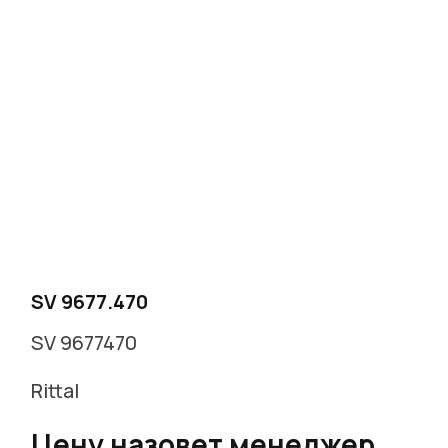
г. Москва, Варшавское ш. д.17 стр.2
Заказать звонок
SV 9677.470
SV 9677470
Rittal
Цену назовет менеджер