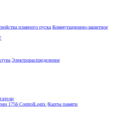
тройства плавного пуска
Коммутационно-защитное
T
ктура
Электрораспределение
гатели
ии 1756 ControlLogix
/
Карты памяти