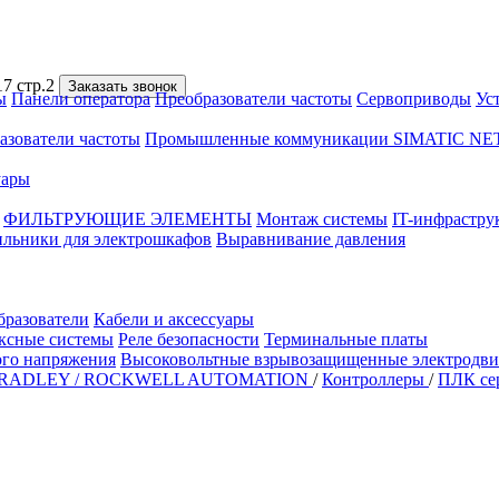
7 стр.2
Заказать звонок
ы
Панели оператора
Преобразователи частоты
Сервоприводы
Ус
азователи частоты
Промышленные коммуникации SIMATIC NE
уары
ФИЛЬТРУЮЩИЕ ЭЛЕМЕНТЫ
Монтаж системы
IT-инфрастру
ильники для электрошкафов
Выравнивание давления
бразователи
Кабели и аксессуары
ксные системы
Реле безопасности
Терминальные платы
ого напряжения
Высоковольтные взрывозащищенные электродви
RADLEY / ROCKWELL AUTOMATION
/
Контроллеры
/
ПЛК сер