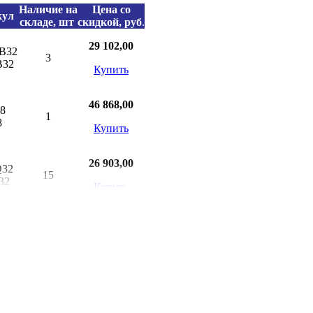
Наличие на
Цена со
кул
складе, шт
скидкой, руб
.
29 102,00
B32
3
B32
Купить
46 868,00
F8
1
8
Купить
26 903,00
Q32
15
32
Купить
75 971,00
F16
8
16
Купить
68 018,00
F16C
4
16C
Купить