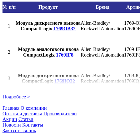
№ п/п
Продукт
Бренд
Арти
Модуль дискретного вывода
Allen-Bradley/
1769-O
1
CompactLogix
1769OB32
Rockwell Automation
1769O
Модуль аналогового ввода
Allen-Bradley/
1769-I
2
CompactLogix
1769IF8
Rockwell Automation
1769IF
Модуль дискретного ввода
Allen-Bradley/
1769-I
3
CompactLogix
1769IQ32
Rockwell Automation
1769IQ
Подробнее >
Модуль аналогового ввода
Allen-Bradley/
1756-I
4
ControlLogix
1756IF16
Rockwell Automation
1756IF
Главная
О компании
Оплата и доставка
Производители
Акции
Статьи
Новости
Контакты
Модуль аналогового ввода
Allen-Bradley/
1769-I
Заказать звонок
5
CompactLogix
1769IF16C
Rockwell Automation
1769IF