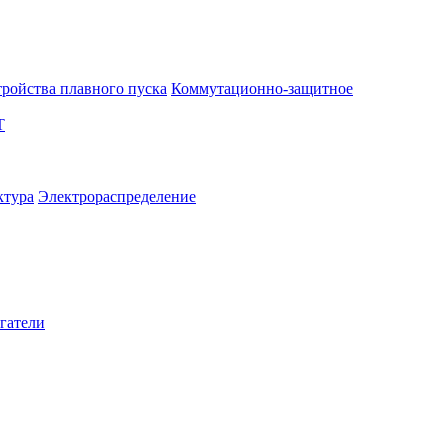
тройства плавного пуска
Коммутационно-защитное
T
ктура
Электрораспределение
гатели