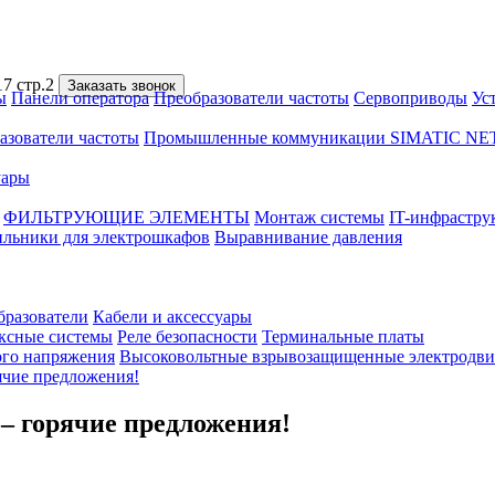
7 стр.2
Заказать звонок
ы
Панели оператора
Преобразователи частоты
Сервоприводы
Ус
азователи частоты
Промышленные коммуникации SIMATIC NE
уары
ФИЛЬТРУЮЩИЕ ЭЛЕМЕНТЫ
Монтаж системы
IT-инфрастру
ильники для электрошкафов
Выравнивание давления
бразователи
Кабели и аксессуары
ксные системы
Реле безопасности
Терминальные платы
ого напряжения
Высоковольтные взрывозащищенные электродви
ячие предложения!
 – горячие предложения!