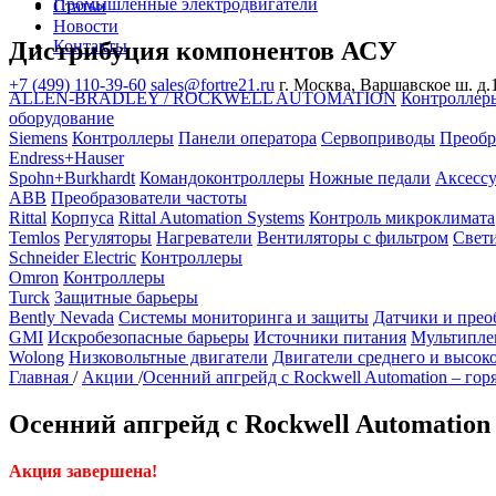
Промышленные электродвигатели
Статьи
Новости
Дистрибуция компонентов АСУ
Контакты
+7 (499) 110-39-60
sales@fortre21.ru
г. Москва, Варшавское ш. д.1
ALLEN-BRADLEY / ROCKWELL AUTOMATION
Контроллер
оборудование
Siemens
Контроллеры
Панели оператора
Сервоприводы
Преобр
Endress+Hauser
Spohn+Burkhardt
Командоконтроллеры
Ножные педали
Аксесс
ABB
Преобразователи частоты
Rittal
Корпуса
Rittal Automation Systems
Контроль микроклимата
Temlos
Регуляторы
Нагреватели
Вентиляторы с фильтром
Свет
Schneider Electric
Контроллеры
Omron
Контроллеры
Turck
Защитные барьеры
Bently Nevada
Системы мониторинга и защиты
Датчики и прео
GMI
Искробезопасные барьеры
Источники питания
Мультипле
Wolong
Низковольтные двигатели
Двигатели среднего и высок
Главная
/
Акции
/
Осенний апгрейд с Rockwell Automation – гор
Осенний апгрейд с Rockwell Automation
Акция завершена!